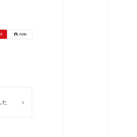
it
note
した