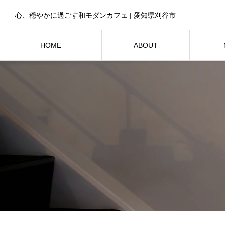
心、穏やかに過ごす和モダンカフェ | 愛知県刈谷市
HOME
ABOUT
トップページ
お店紹介